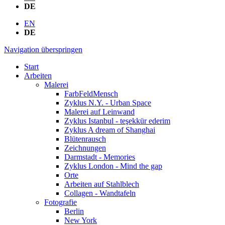
DE
EN
DE
Navigation überspringen
Start
Arbeiten
Malerei
FarbFeldMensch
Zyklus N.Y. - Urban Space
Malerei auf Leinwand
Zyklus Istanbul - teşekkür ederim
Zyklus A dream of Shanghai
Blütenrausch
Zeichnungen
Darmstadt - Memories
Zyklus London - Mind the gap
Orte
Arbeiten auf Stahlblech
Collagen - Wandtafeln
Fotografie
Berlin
New York