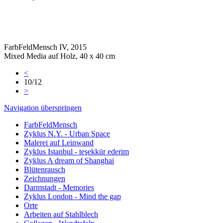
FarbFeldMensch IV, 2015
Mixed Media auf Holz, 40 x 40 cm
<
10/12
>
Navigation überspringen
FarbFeldMensch
Zyklus N.Y. - Urban Space
Malerei auf Leinwand
Zyklus Istanbul - teşekkür ederim
Zyklus A dream of Shanghai
Blütenrausch
Zeichnungen
Darmstadt - Memories
Zyklus London - Mind the gap
Orte
Arbeiten auf Stahlblech