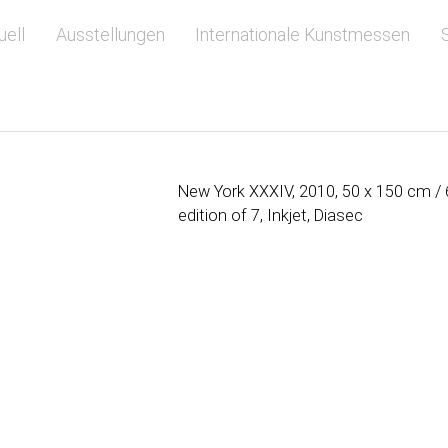
springen
uell
Ausstellungen
Internationale Kunstmessen
New York XXXIV, 2010, 50 x 150 cm /
edition of 7, Inkjet, Diasec