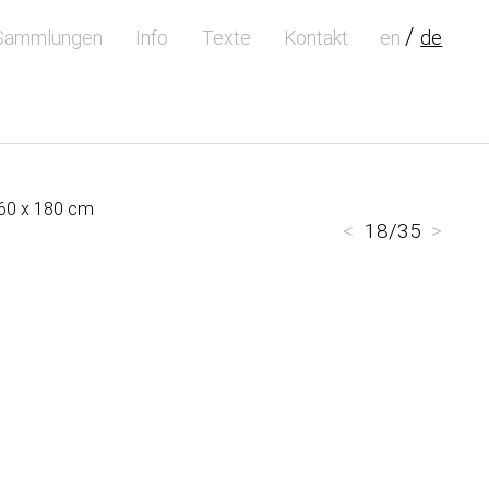
Sammlungen
Info
Texte
Kontakt
en
de
 60 x 180 cm
<
18/35
>