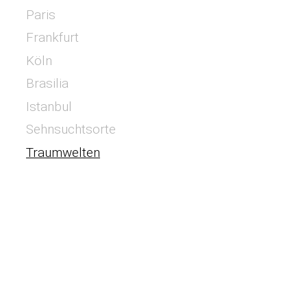
Paris
Frankfurt
Köln
Brasilia
Istanbul
Sehnsuchtsorte
Traumwelten